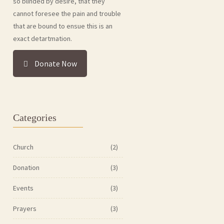
so blinded by desire, that they
cannot foresee the pain and trouble
that are bound to ensue this is an
exact detartmation.
Donate Now
Categories
Church
(2)
Donation
(3)
Events
(3)
Prayers
(3)