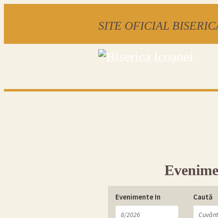
SITE OFICIAL BISERI
Evenime
Navigare
Căutare
Evenimente In
Caută
Navigare
Evenimente
în
în