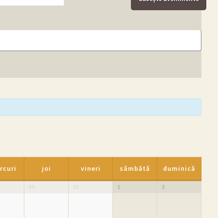
rcuri
joi
vineri
sâmbătă
duminică
30
31
1
2